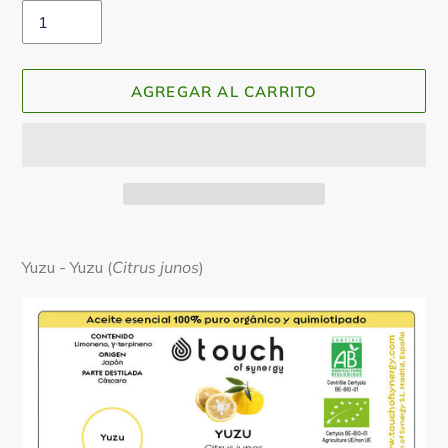
AGREGAR AL CARRITO
Agregando
el
Yuzu - Yuzu (
Citrus junos
)
producto
a
tu
carrito