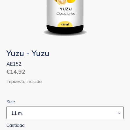
Yuzu - Yuzu
AE152
Precio
€14,92
habitual
Impuesto incluido.
Size
Cantidad