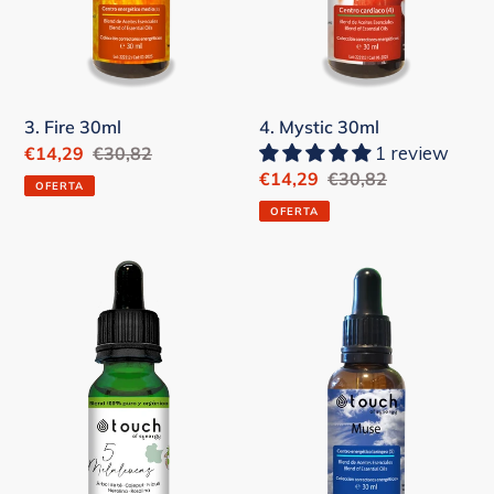
3. Fire 30ml
4. Mystic 30ml
1 review
Precio
€14,29
Precio
€30,82
Precio
€14,29
Precio
€30,82
de
habitual
OFERTA
de
habitual
venta
OFERTA
venta
5
5.
-
Muse
Melaleucas
30ml
-16
ml