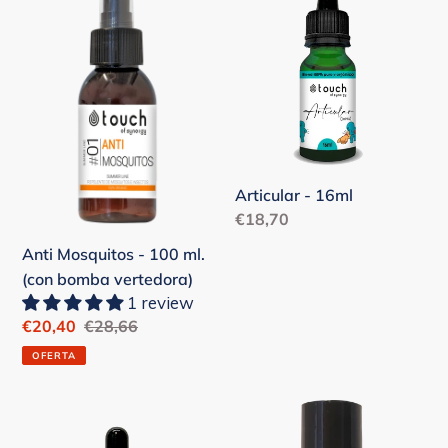
Mosquitos
-
-
16ml
100
ml.
(con
bomba
vertedora)
Articular - 16ml
Precio
€18,70
habitual
Anti Mosquitos - 100 ml.
(con bomba vertedora)
1 review
Precio
€20,40
Precio
€28,66
de
habitual
OFERTA
venta
Azahar
Boost
Blend
your