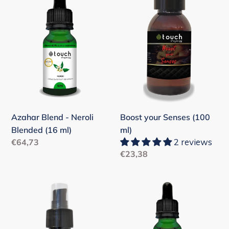
-
Senses
Neroli
(100
Blended
ml)
(16
ml)
Boost your Senses (100
Azahar Blend - Neroli
ml)
Blended (16 ml)
2 reviews
Precio
€64,73
Precio
€23,38
habitual
habitual
Calmante
Digestivo
de
-
Picaduras
16
-
ml