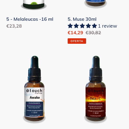
5 - Melaleucas -16 ml
5. Muse 30ml
1 review
Precio
€23,28
Precio
€14,29
Precio
€30,82
habitual
de
habitual
OFERTA
venta
6.
7.
Awake
Exor-
30ml
C
30ml