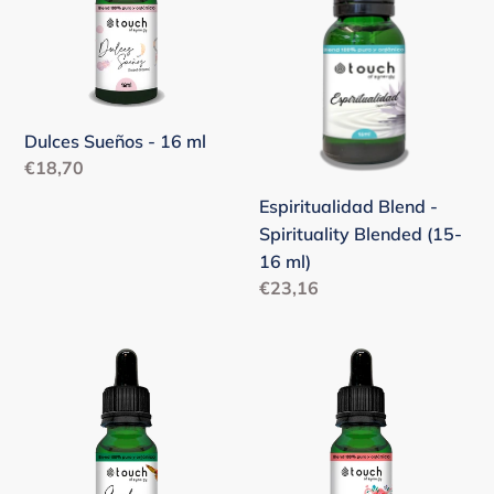
ml
Blended
(15-
16
ml)
Dulces Sueños - 16 ml
Precio
€18,70
habitual
Espiritualidad Blend -
Spirituality Blended (15-
16 ml)
Precio
€23,16
habitual
Exótico
Femme
-
-
16
16
ml
ml