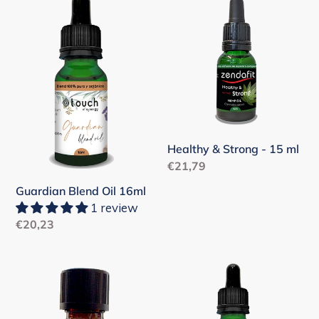
Guardian
Healthy
Blend
&
Oil
Strong
16ml
-
15
ml
Healthy & Strong - 15 ml
Precio
€21,79
habitual
Guardian Blend Oil 16ml
1 review
Precio
€20,23
habitual
Healthy
Hijos
&
de
Strong
4