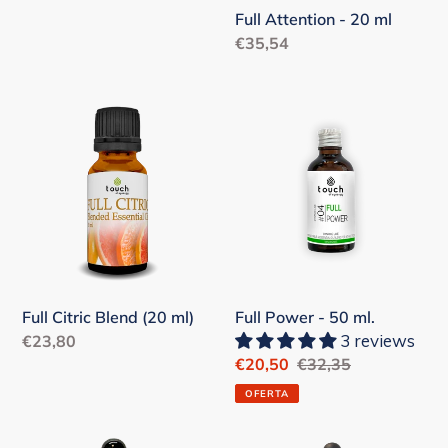
habitual
Full Attention - 20 ml
Precio
€35,54
habitual
Full
Full
Citric
Power
Blend
-
(20
50
ml)
ml.
Full Citric Blend (20 ml)
Full Power - 50 ml.
3 reviews
Precio
€23,80
Precio
€20,50
Precio
€32,35
habitual
de
habitual
OFERTA
venta