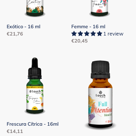
Exótico - 16 ml
Femme - 16 ml
1 review
Precio
€21,76
Precio
€20,45
habitual
habitual
Frescura
Full
Cítrica
Attention
-
-
16ml
20
ml
Frescura Cítrica - 16ml
Precio
€14,11