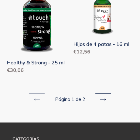
-
patas
25
-
ml
16
ml
Hijos de 4 patas - 16 ml
Precio
€12,56
habitual
Healthy & Strong - 25 ml
Precio
€30,06
habitual
Página 1 de 2
PAGINA
SIGUIENTE
ANTERIOR
PÁGINA
CATEGORÍAS