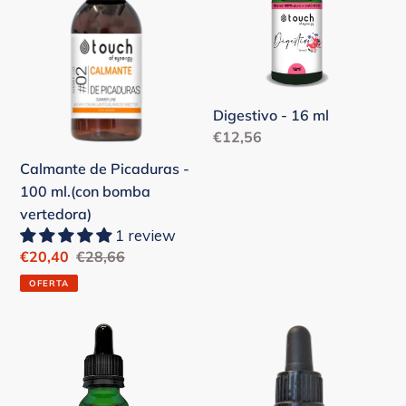
100
ml.
(con
bomba
vertedora)
Digestivo - 16 ml
Precio
€12,56
habitual
Calmante de Picaduras -
100 ml.(con bomba
vertedora)
1 review
Precio
€20,40
Precio
€28,66
de
habitual
OFERTA
venta
Dulces
Espiritualidad
Sueños
Blend
-
-
16
Spirituality