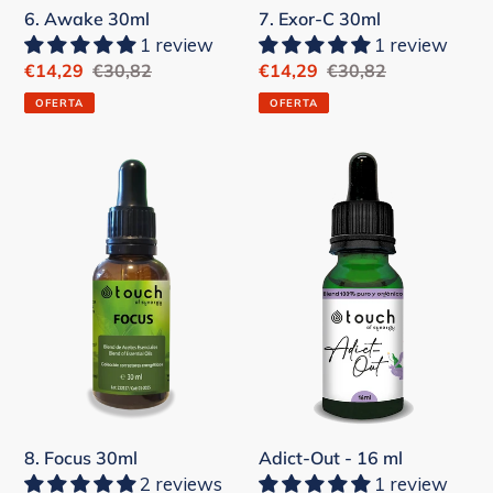
6. Awake 30ml
7. Exor-C 30ml
1 review
1 review
Precio
€14,29
Precio
€30,82
Precio
€14,29
Precio
€30,82
de
habitual
de
habitual
OFERTA
OFERTA
venta
venta
8.
Adict-
Focus
Out
30ml
-
16
ml
Adict-Out - 16 ml
8. Focus 30ml
1 review
2 reviews