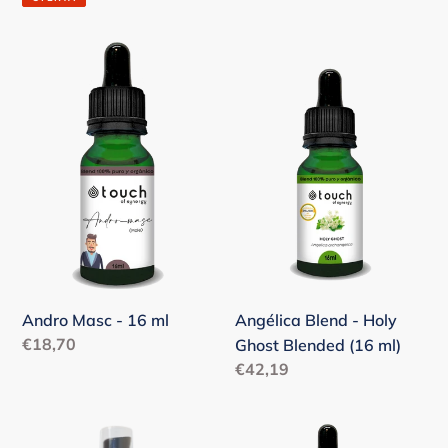
venta
Andro
Angélica
Masc
Blend
-
-
16
Holy
ml
Ghost
Blended
(16
ml)
Angélica Blend - Holy
Andro Masc - 16 ml
Precio
€18,70
Ghost Blended (16 ml)
habitual
Precio
€42,19
habitual
Anti
Articular