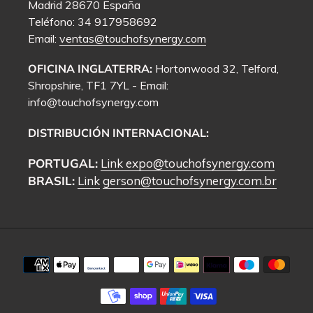
Madrid 28670 España
Teléfono: 34 917958692
Email:
ventas@touchofsynergy.com
OFICINA INGLATERRA:
Hortonwood 32, Telford,
Shropshire, TF1 7YL - Email:
info@touchofsynergy.com
DISTRIBUCIÓN INTERNACIONAL:
PORTUGAL:
Link
expo@touchofsynergy.com
BRASIL:
Link
gerson@touchofsynergy.com.br
Métodos
de
pago