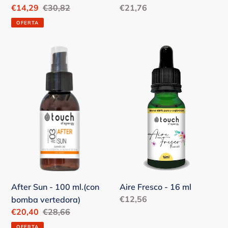
Precio
€21,76
Precio
€14,29
Precio
€30,82
habitual
de
habitual
OFERTA
venta
After
Aire
Sun
Fresco
-
-
100
16
ml.
ml
(con
bomba
vertedora)
Aire Fresco - 16 ml
After Sun - 100 ml.(con
Precio
€12,56
bomba vertedora)
habitual
Precio
€20,40
Precio
€28,66
de
habitual
OFERTA