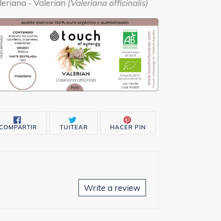
leriana - Valerian
(Valeriana officinalis)
oducto
rito
COMPARTIR
TUITEAR
PINEAR
COMPARTIR
TUITEAR
HACER PIN
EN
EN
EN
FACEBOOK
TWITTER
PINTEREST
Write a review