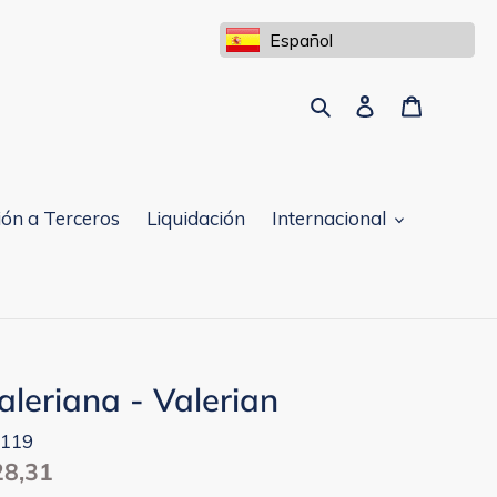
Español
Buscar
Ingresar
Carrito
ón a Terceros
Liquidación
Internacional
aleriana - Valerian
119
ecio
28,31