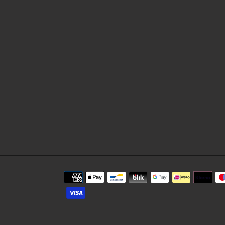
Métodos
de
pago