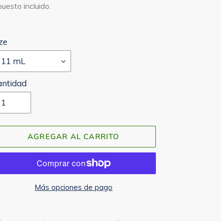
bitual
uesto incluido.
ze
antidad
AGREGAR AL CARRITO
Más opciones de pago
regando