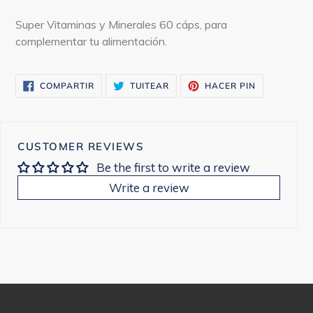
Agregando
el
Super Vitaminas y Minerales 60 cáps, para
producto
complementar tu alimentación.
a
tu
COMPARTIR
TUITEAR
PINEAR
carrito
COMPARTIR
TUITEAR
HACER PIN
EN
EN
EN
FACEBOOK
TWITTER
PINTEREST
CUSTOMER REVIEWS
Be the first to write a review
Write a review