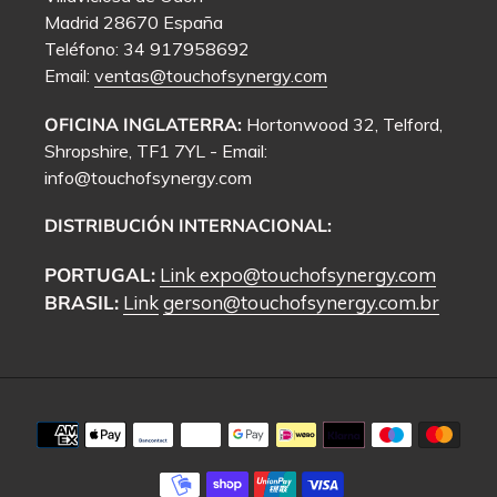
Madrid 28670 España
Teléfono: 34 917958692
Email:
ventas@touchofsynergy.com
OFICINA INGLATERRA:
Hortonwood 32, Telford,
Shropshire, TF1 7YL - Email:
info@touchofsynergy.com
DISTRIBUCIÓN INTERNACIONAL:
PORTUGAL:
Link
expo@touchofsynergy.com
BRASIL:
Link
gerson@touchofsynergy.com.br
Métodos
de
pago