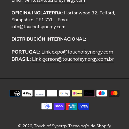
Email:
ventas@touchofsynergy.com
OFICINA INGLATERRA:
Hortonwood 32, Telford,
Shropshire, TF1 7YL - Email:
info@touchofsynergy.com
DISTRIBUCIÓN INTERNACIONAL:
PORTUGAL:
Link
expo@touchofsynergy.com
BRASIL:
Link
gerson@touchofsynergy.com.br
Métodos
de
pago
© 2026,
Touch of Synergy
Tecnología de Shopify