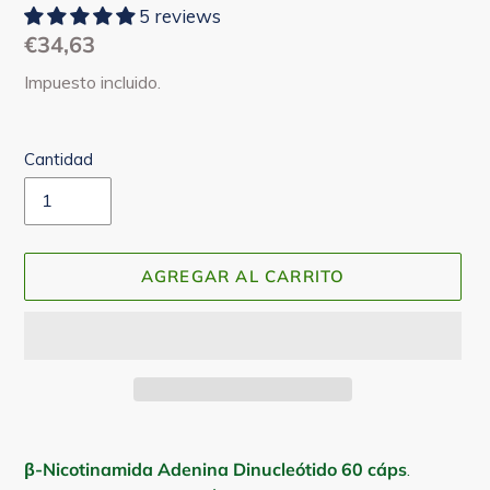
5 reviews
Precio
€34,63
habitual
Impuesto incluido.
Cantidad
AGREGAR AL CARRITO
Agregando
el
β-Nicotinamida Adenina Dinucleótido 60 cáps
.
producto