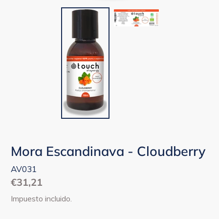
Mora Escandinava - Cloudberry
AV031
Precio
€31,21
habitual
Impuesto incluido.