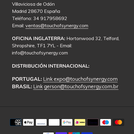
Villaviciosa de Odón
Madrid 28670 España
Teléfono: 34 917958692
Email:
ventas@touchofsynergy.com
OFICINA INGLATERRA:
Hortonwood 32, Telford,
Shropshire, TF1 7YL - Email:
info@touchofsynergy.com
DISTRIBUCIÓN INTERNACIONAL:
PORTUGAL:
Link
expo@touchofsynergy.com
BRASIL:
Link
gerson@touchofsynergy.com.br
Métodos
de