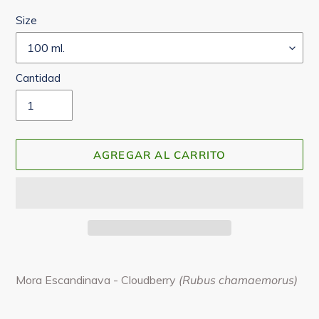
Size
Cantidad
AGREGAR AL CARRITO
Agregando
el
Mora Escandinava - Cloudberry
(Rubus chamaemorus)
producto
a