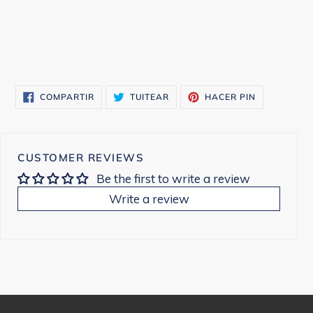
tu
carrito
COMPARTIR
TUITEAR
PINEAR
COMPARTIR
TUITEAR
HACER PIN
EN
EN
EN
FACEBOOK
TWITTER
PINTEREST
CUSTOMER REVIEWS
Be the first to write a review
Write a review