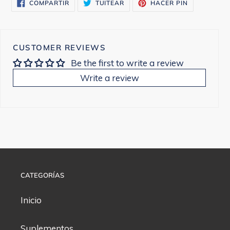
COMPARTIR
TUITEAR
PINEAR
tu
COMPARTIR
TUITEAR
HACER PIN
EN
EN
EN
FACEBOOK
TWITTER
PINTEREST
carrito
CUSTOMER REVIEWS
Be the first to write a review
Write a review
CATEGORÍAS
Inicio
Suplementos