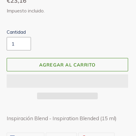
Precio
€23,16
habitual
Impuesto incluido.
Cantidad
AGREGAR AL CARRITO
Agregando
el
Inspiración Blend - Inspiration Blended (15 ml)
producto
a