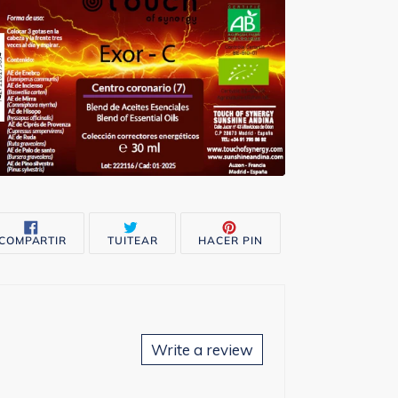
rito
COMPARTIR
TUITEAR
PINEAR
COMPARTIR
TUITEAR
HACER PIN
EN
EN
EN
FACEBOOK
TWITTER
PINTEREST
Write a review