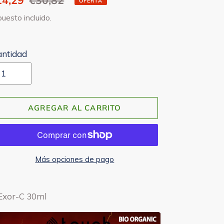
ecio
14,29
Precio
€30,82
OFERTA
e
habitual
uesto incluido.
enta
antidad
AGREGAR AL CARRITO
Más opciones de pago
regando
 Exor-C 30ml
oducto