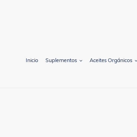
Ir
directamente
al
contenido
Inicio
Suplementos
Aceites Orgánicos