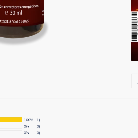
tu
car
100%
(1)
0%
(0)
0%
(0)