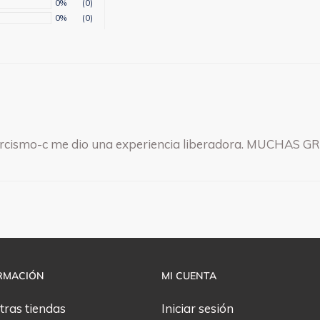
0%
(0)
0%
(0)
exorcismo-c me dio una experiencia liberadora. MUCHAS G
RMACIÓN
MI CUENTA
tras tiendas
Iniciar sesión