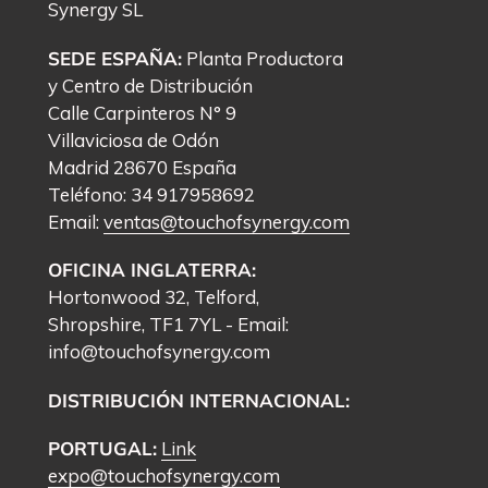
Synergy
SL
SEDE ESPAÑA:
Planta Productora
y Centro de Distribución
Calle Carpinteros N° 9
Villaviciosa de Odón
Madrid 28670 España
Teléfono: 34 917958692
Email:
ventas@touchofsynergy.com
OFICINA INGLATERRA:
Hortonwood 32, Telford,
Shropshire, TF1 7YL - Email:
info@touchofsynergy.com
DISTRIBUCIÓN INTERNACIONAL:
PORTUGAL:
Link
expo@touchofsynergy.com