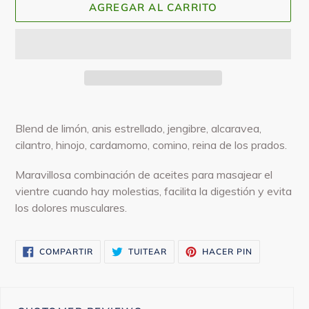
AGREGAR AL CARRITO
Agregando
el
Blend de limón, anis estrellado, jengibre, alcaravea,
producto
cilantro, hinojo, cardamomo, comino, reina de los prados.
a
tu
Maravillosa combinación de aceites para masajear el
carrito
vientre cuando hay molestias, facilita la digestión y evita
los dolores musculares.
COMPARTIR
TUITEAR
PINEAR
COMPARTIR
TUITEAR
HACER PIN
EN
EN
EN
FACEBOOK
TWITTER
PINTEREST