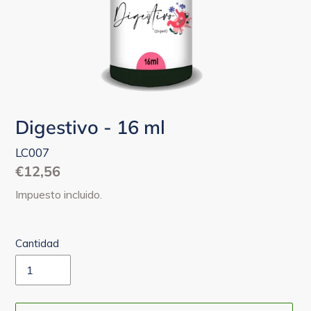
Digestivo - 16 ml
LC007
Precio
€12,56
habitual
Impuesto incluido.
Cantidad