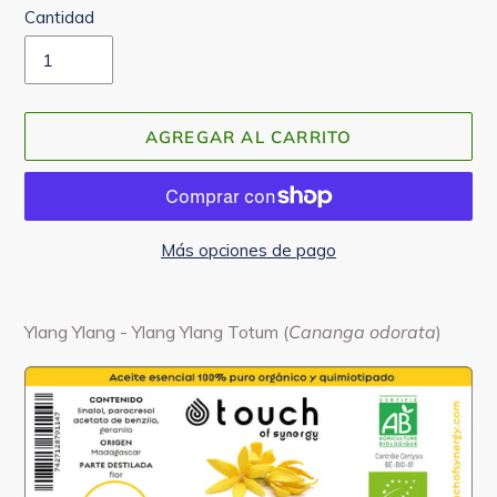
Cantidad
AGREGAR AL CARRITO
Más opciones de pago
Agregando
el
Ylang Ylang - Ylang Ylang Totum (
Cananga odorata
)
producto
a
tu
carrito