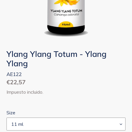
Ylang Ylang Totum - Ylang
Ylang
AE122
Precio
€22,57
habitual
Impuesto incluido.
Size