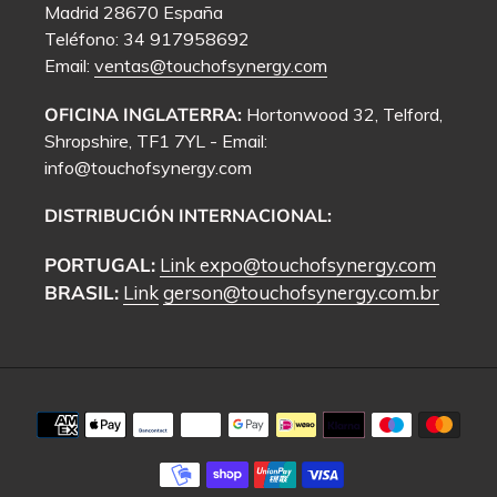
Madrid 28670 España
Teléfono: 34 917958692
Email:
ventas@touchofsynergy.com
OFICINA INGLATERRA:
Hortonwood 32, Telford,
Shropshire, TF1 7YL - Email:
info@touchofsynergy.com
DISTRIBUCIÓN INTERNACIONAL:
PORTUGAL:
Link
expo@touchofsynergy.com
BRASIL:
Link
gerson@touchofsynergy.com.br
Métodos
de
pago