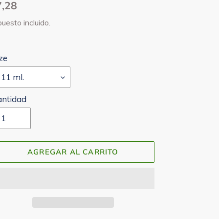
ecio
7,28
bitual
uesto incluido.
ze
antidad
AGREGAR AL CARRITO