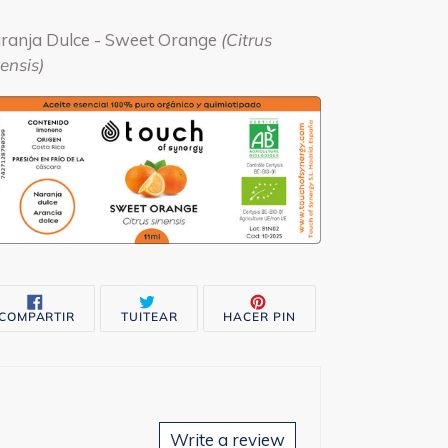
regando
ranja Dulce - Sweet Orange
(Citrus
oducto
ensis)
rito
COMPARTIR
TUITEAR
PINEAR
COMPARTIR
TUITEAR
HACER PIN
EN
EN
EN
FACEBOOK
TWITTER
PINTEREST
Write a review