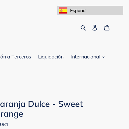
Español
Buscar
Ingresar
Carrito
ón a Terceros
Liquidación
Internacional
aranja Dulce - Sweet
range
081