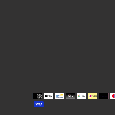
Métodos
de
pago