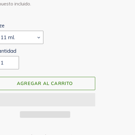
bitual
uesto incluido.
ze
antidad
AGREGAR AL CARRITO
regando