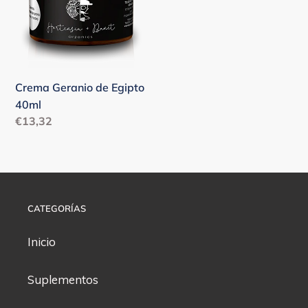
n
40ml
:
Crema Geranio de Egipto
40ml
Precio
€13,32
habitual
CATEGORÍAS
Inicio
Suplementos